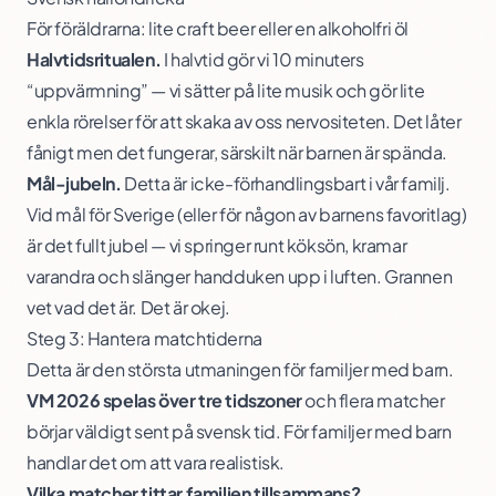
För föräldrarna: lite craft beer eller en alkoholfri öl
Halvtidsritualen.
I halvtid gör vi 10 minuters
“uppvärmning” — vi sätter på lite musik och gör lite
enkla rörelser för att skaka av oss nervositeten. Det låter
fånigt men det fungerar, särskilt när barnen är spända.
Mål-jubeln.
Detta är icke-förhandlingsbart i vår familj.
Vid mål för Sverige (eller för någon av barnens favoritlag)
är det fullt jubel — vi springer runt köksön, kramar
varandra och slänger handduken upp i luften. Grannen
vet vad det är. Det är okej.
Steg 3: Hantera matchtiderna
Detta är den största utmaningen för familjer med barn.
VM 2026 spelas över tre tidszoner
och flera matcher
börjar väldigt sent på svensk tid. För familjer med barn
handlar det om att vara realistisk.
Vilka matcher tittar familjen tillsammans?