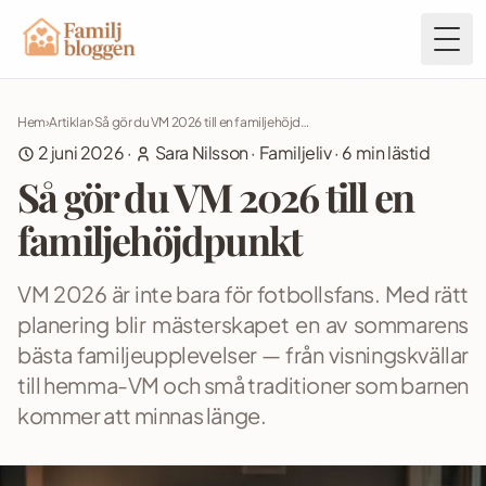
Togg
Hem
›
Artiklar
›
Så gör du VM 2026 till en familjehöjdpunkt
2 juni 2026
·
Sara Nilsson
·
Familjeliv
·
6
min lästid
Så gör du VM 2026 till en
familjehöjdpunkt
VM 2026 är inte bara för fotbollsfans. Med rätt
planering blir mästerskapet en av sommarens
bästa familjeupplevelser — från visningskvällar
till hemma-VM och små traditioner som barnen
kommer att minnas länge.