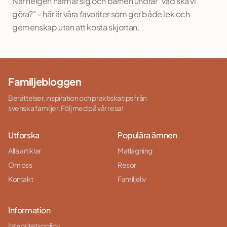
När helgen närmar sig och barnen undrar "vad ska vi
göra?" – här är våra favoriter som ger både lek och
gemenskap utan att kosta skjortan.
Familjebloggen
Berättelser, inspiration och praktiska tips från
svenska familjer. Följ med på vår resa!
Utforska
Populära ämnen
Alla artiklar
Matlagning
Om oss
Resor
Kontakt
Familjeliv
Information
Integritetspolicy