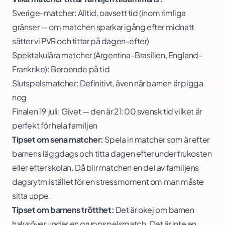
Sverige-matcher: Alltid, oavsett tid (inom rimliga
gränser — om matchen sparkar igång efter midnatt
sätter vi PVR och tittar på dagen-efter)
Spektakulära matcher (Argentina–Brasilien, England–
Frankrike): Beroende på tid
Slutspelsmatcher: Definitivt, även när barnen är pigga
nog
Finalen 19 juli: Givet — den är 21:00 svensk tid vilket är
perfekt för hela familjen
Tipset om sena matcher:
Spela in matcher som är efter
barnens läggdags och titta dagen efter under frukosten
eller efter skolan. Då blir matchen en del av familjens
dagsrytm istället för en stressmoment om man måste
sitta uppe.
Tipset om barnens trötthet:
Det är okej om barnen
halvsöver under en gruppspelsmatch. Det är inte en