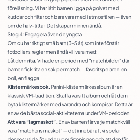
föreläsning. Vi har låtit barnen ligga på golvet med
kuddar och filtar och bara vara med i atmosfären — även
om de halv-tittar. Det skapar minnen ändå.
Steg 4: Engagera även de yngsta
Om du har riktigt små barn (3–5 år) som inte förstår
fotbollens regler men ändå vill vara med:
Låt dem
rita.
Vi hade en period med “matchbilder” där
barnen fick rita en sak per match — favoritspelaren, en
boll, en flagga.
Klistermärkesbok.
Panini-klistermärkesalbum är en
klassisk VM-tradition. Skaffa varsitt album och låt dem
byta klistermärken med varandra och kompisar. Detta är
en av de bästa social-aktiviteterna under VM-perioden.
Att vara “lagmaskot”.
En av barnen får varje matchkväll
vara “matchens maskot” — det innebär att vi spelar
dennes valda låt under uppvärmningen och att den får