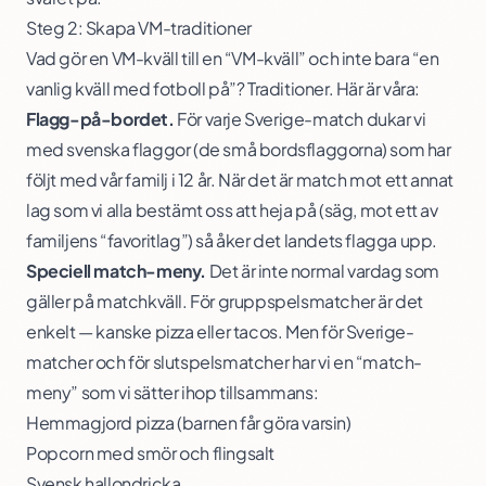
Steg 2: Skapa VM-traditioner
Vad gör en VM-kväll till en “VM-kväll” och inte bara “en
vanlig kväll med fotboll på”? Traditioner. Här är våra:
Flagg-på-bordet.
För varje Sverige-match dukar vi
med svenska flaggor (de små bordsflaggorna) som har
följt med vår familj i 12 år. När det är match mot ett annat
lag som vi alla bestämt oss att heja på (säg, mot ett av
familjens “favoritlag”) så åker det landets flagga upp.
Speciell match-meny.
Det är inte normal vardag som
gäller på matchkväll. För gruppspelsmatcher är det
enkelt — kanske pizza eller tacos. Men för Sverige-
matcher och för slutspelsmatcher har vi en “match-
meny” som vi sätter ihop tillsammans:
Hemmagjord pizza (barnen får göra varsin)
Popcorn med smör och flingsalt
Svensk hallondricka