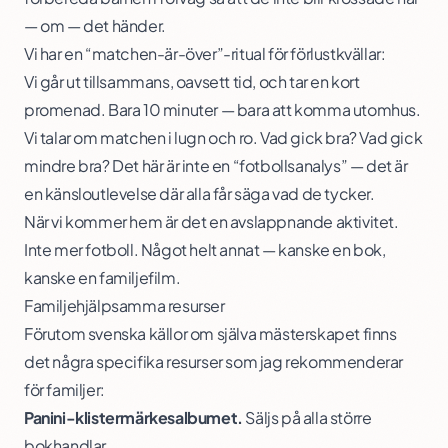
— om — det händer.
Vi har en “matchen-är-över”-ritual för förlustkvällar:
Vi går ut tillsammans, oavsett tid, och tar en kort
promenad. Bara 10 minuter — bara att komma utomhus.
Vi talar om matchen i lugn och ro. Vad gick bra? Vad gick
mindre bra? Det här är inte en “fotbollsanalys” — det är
en känsloutlevelse där alla får säga vad de tycker.
När vi kommer hem är det en avslappnande aktivitet.
Inte mer fotboll. Något helt annat — kanske en bok,
kanske en familjefilm.
Familjehjälpsamma resurser
Förutom svenska källor om själva mästerskapet finns
det några specifika resurser som jag rekommenderar
för familjer:
Panini-klistermärkesalbumet.
Säljs på alla större
bokhandlar.