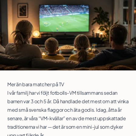
Mer än bara matcher på TV
I vår familj har vi följt fotbolls-VM tillsammans sedan
barnen var 3 och 5 år. Då handlade det mest om att vinka
med små svenska flaggor och äta godis. Idag, åtta år
senare, är våra “VM-kvällar” en av de mest uppskattade
traditionerna vi har — det är som en mini-jul som dyker
upp vart fjärde år.