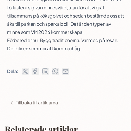
förlusten i sig var minnesvärd, utan för att vi grät
tillsammans på köksgolvet och sedan bestämde oss att
åka till parken och sparka boll. Det är den typen av
minne som VM 2026 kommer skapa.
Förbered er nu. Bygg traditionerna. Var med på resan.
Det blir en sommar att komma ihåg.
Dela:
Tillbaka till artiklarna
Relaterade artiklar