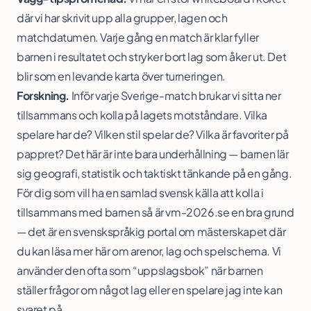
där vi har skrivit upp alla grupper, lagen och
matchdatumen. Varje gång en match är klar fyller
barnen i resultatet och stryker bort lag som åker ut. Det
blir som en levande karta över turneringen.
Forskning.
Inför varje Sverige-match brukar vi sitta ner
tillsammans och kolla på lagets motståndare. Vilka
spelare har de? Vilken stil spelar de? Vilka är favoriter på
pappret? Det här är inte bara underhållning — barnen lär
sig geografi, statistik och taktiskt tänkande på en gång.
För dig som vill ha en samlad svensk källa att kolla i
tillsammans med barnen så är vm-2026.se en bra grund
— det är en svenskspråkig portal om mästerskapet där
du kan
läsa mer här
om arenor, lag och spelschema. Vi
använder den ofta som “uppslagsbok” när barnen
ställer frågor om något lag eller en spelare jag inte kan
svaret på.