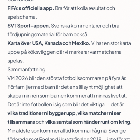
FIFA:s officiella app.
Bra för att kolla resultat och
spelschema.
SVT Sport-appen.
Svenska kommentarer och bra
fördjupningsmaterial för barn också.
Karta över USA, Kanada och Mexiko.
Vi har en stor karta
uppe på köksväggen där vi markerar var matcherna
spelas.
Sammanfattning
VM 2026 blir den största fotbollssommaren på fyra år.
För familjer med barn är det en sällsynt möjlighet att
skapa minnen som barnen kommer att minnas livet ut.
Det är inte fotbollen i sig som blir det viktiga — det är
vilka traditioner ni bygger upp
,
vilka matcher ni ser
tillsammans
och
vilka samtal som händer runt om kring
.
Min äldste son kommer alltid komma ihåg när Sverige
förlorade mot England i kvartsfinalen 2018 — inte för att