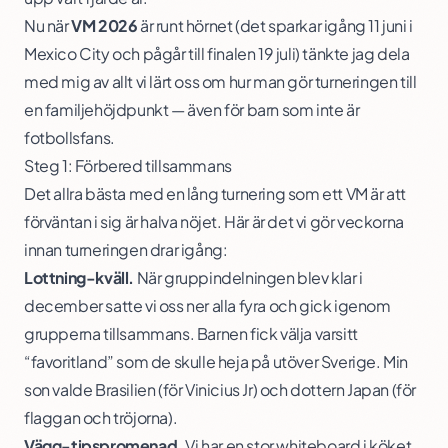
Nu när
VM 2026
är runt hörnet (det sparkar igång 11 juni i
Mexico City och pågår till finalen 19 juli) tänkte jag dela
med mig av allt vi lärt oss om hur man gör turneringen till
en familjehöjdpunkt — även för barn som inte är
fotbollsfans.
Steg 1: Förbered tillsammans
Det allra bästa med en lång turnering som ett VM är att
förväntan i sig är halva nöjet. Här är det vi gör veckorna
innan turneringen drar igång:
Lottning-kväll.
När gruppindelningen blev klar i
december satte vi oss ner alla fyra och gick igenom
grupperna tillsammans. Barnen fick välja varsitt
“favoritland” som de skulle heja på utöver Sverige. Min
son valde Brasilien (för Vinicius Jr) och dottern Japan (för
flaggan och tröjorna).
Vägg-tipspromenad.
Vi har en stor whiteboard i köket