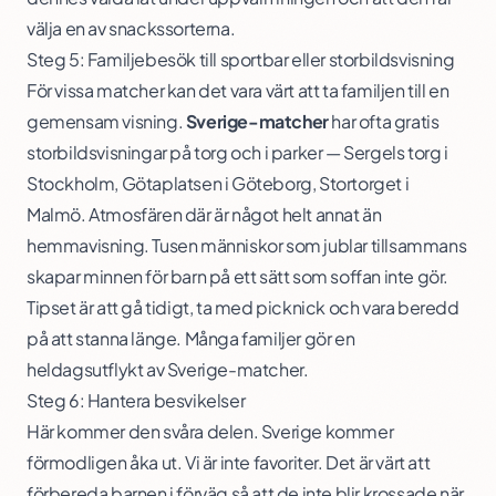
välja en av snackssorterna.
Steg 5: Familjebesök till sportbar eller storbildsvisning
För vissa matcher kan det vara värt att ta familjen till en
gemensam visning.
Sverige-matcher
har ofta gratis
storbildsvisningar på torg och i parker — Sergels torg i
Stockholm, Götaplatsen i Göteborg, Stortorget i
Malmö. Atmosfären där är något helt annat än
hemmavisning. Tusen människor som jublar tillsammans
skapar minnen för barn på ett sätt som soffan inte gör.
Tipset är att gå tidigt, ta med picknick och vara beredd
på att stanna länge. Många familjer gör en
heldagsutflykt av Sverige-matcher.
Steg 6: Hantera besvikelser
Här kommer den svåra delen. Sverige kommer
förmodligen åka ut. Vi är inte favoriter. Det är värt att
förbereda barnen i förväg så att de inte blir krossade när