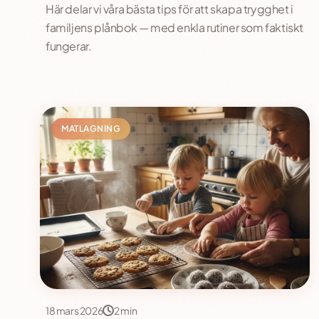
Här delar vi våra bästa tips för att skapa trygghet i
familjens plånbok — med enkla rutiner som faktiskt
fungerar.
MATLAGNING
18 mars 2026
2 min