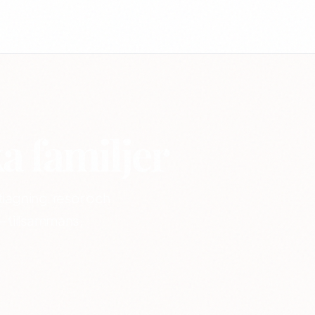
a familjer
tlagning, resor och
 — tillsammans.