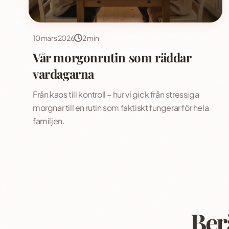
10 mars 2026
2 min
Vår morgonrutin som räddar
vardagarna
Från kaos till kontroll – hur vi gick från stressiga
morgnar till en rutin som faktiskt fungerar för hela
familjen.
Ber