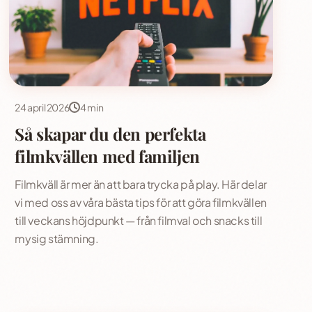
24 april 2026
4 min
Så skapar du den perfekta
filmkvällen med familjen
Filmkväll är mer än att bara trycka på play. Här delar
vi med oss av våra bästa tips för att göra filmkvällen
till veckans höjdpunkt — från filmval och snacks till
mysig stämning.