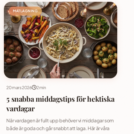
MATLAGNING
20 mars 2026
2 min
5 snabba middagstips för hektiska
vardagar
När vardagen är fullt upp behöver vi middagar som
både är goda och går snabbt att laga. Här är våra