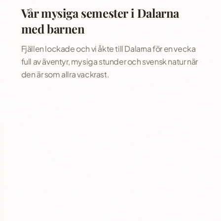
Vår mysiga semester i Dalarna
med barnen
Fjällen lockade och vi åkte till Dalarna för en vecka
full av äventyr, mysiga stunder och svensk natur när
den är som allra vackrast.