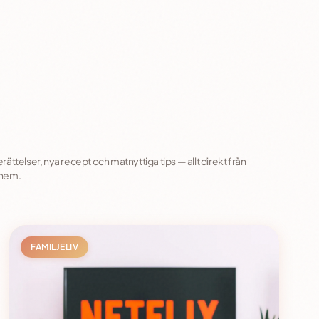
rättelser, nya recept och matnyttiga tips — allt direkt från
 hem.
FAMILJELIV