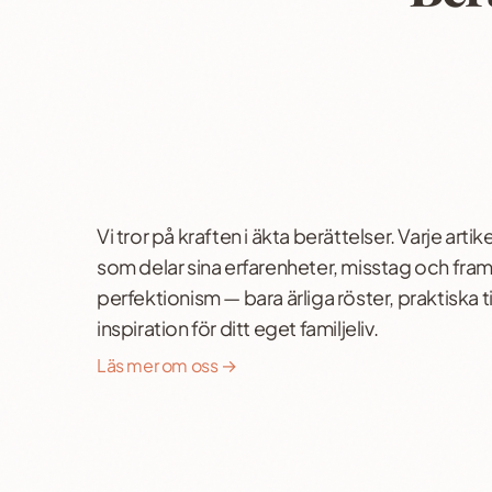
Vi tror på kraften i äkta berättelser. Varje artike
som delar sina erfarenheter, misstag och fram
perfektionism — bara ärliga röster, praktiska 
inspiration för ditt eget familjeliv.
Läs mer om oss →