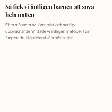
Så fick vi äntligen barnen att sova
hela natten
Efter månader av sömnbrist och nattliga
uppvaknanden hittade vi äntligen metoder som
fungerade. Här delar vi våra bästa tips!