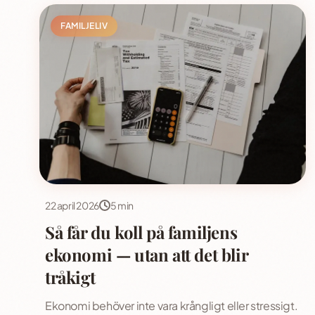
FAMILJELIV
22 april 2026
5 min
Så får du koll på familjens
ekonomi — utan att det blir
tråkigt
Ekonomi behöver inte vara krångligt eller stressigt.