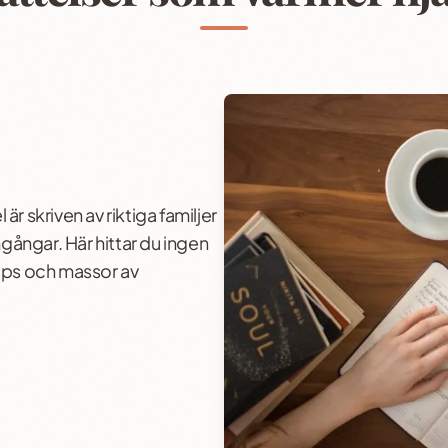
l är skriven av riktiga familjer
gångar. Här hittar du ingen
tips och massor av