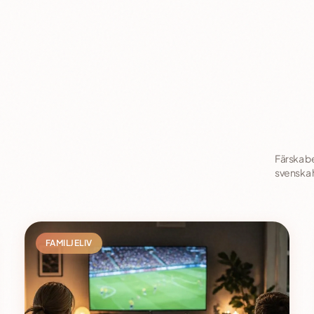
Färska be
svenska
FAMILJELIV