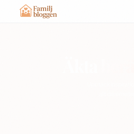
Äkta
berä
Upptäck inspiratio
allt däremella