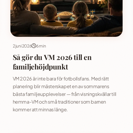
2 juni 2026
6 min
Så gör du VM 2026 till en
familjehöjdpunkt
VM 2026 är inte bara för fotbollsfans. Med rätt
planering blir mästerskapet en av sommarens
bästa familjeupplevelser — från visningskvällar till
hemma-VM och små traditioner som barnen
kommer att minnas länge.