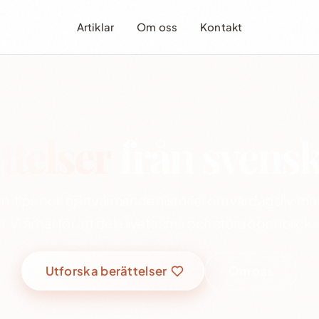
Artiklar
Om oss
Kontakt
ttelser
från svensk
n, tips och hjärtvärmande historier om vardagsliv, ma
n. Vi är här för att dela livets små och stora ögonblick
Utforska berättelser
Om oss