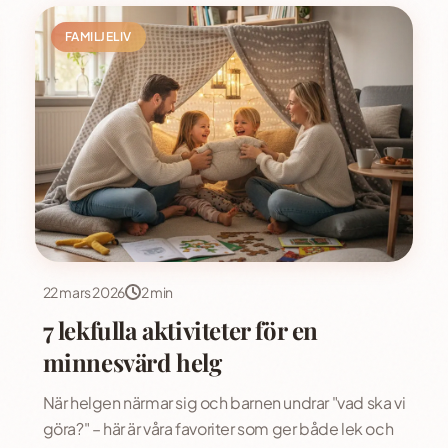
FAMILJELIV
22 mars 2026
2 min
7 lekfulla aktiviteter för en
minnesvärd helg
När helgen närmar sig och barnen undrar "vad ska vi
göra?" – här är våra favoriter som ger både lek och