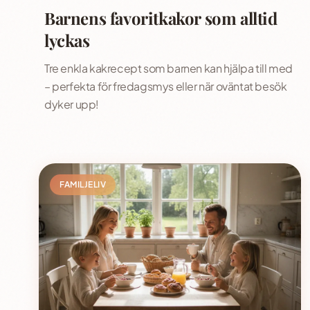
Barnens favoritkakor som alltid
lyckas
Tre enkla kakrecept som barnen kan hjälpa till med
– perfekta för fredagsmys eller när oväntat besök
dyker upp!
FAMILJELIV