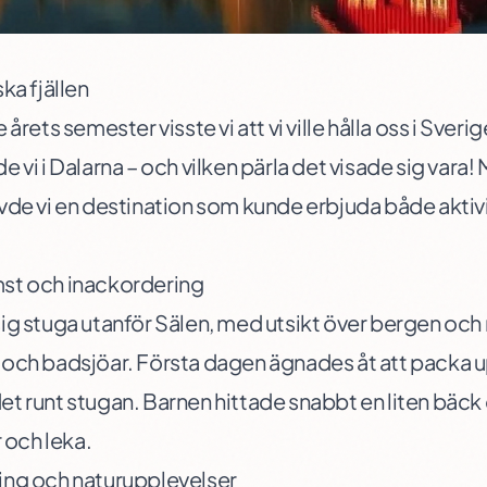
ka fjällen
årets semester visste vi att vi ville hålla oss i Sverige
 vi i Dalarna – och vilken pärla det visade sig vara!
vde vi en destination som kunde erbjuda både aktiv
st och inackordering
ig stuga utanför Sälen, med utsikt över bergen och n
 och badsjöar. Första dagen ägnades åt att packa 
t runt stugan. Barnen hittade snabbt en liten bäck
och leka.
ing och naturupplevelser