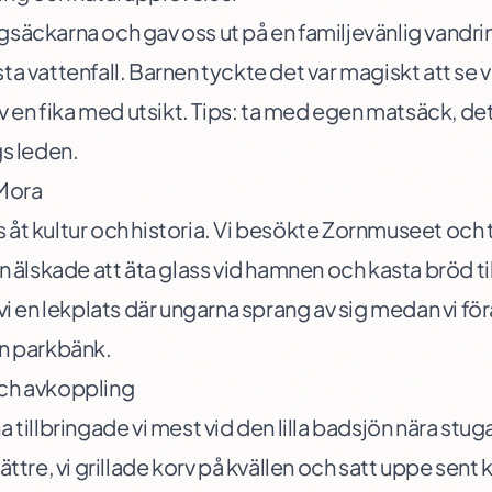
säckarna och gav oss ut på en familjevänlig vandrin
ta vattenfall. Barnen tyckte det var magiskt att se v
av en fika med utsikt. Tips: ta med egen matsäck, det 
gs leden.
 Mora
åt kultur och historia. Vi besökte Zornmuseet och 
n älskade att äta glass vid hamnen och kasta bröd til
 vi en lekplats där ungarna sprang av sig medan vi fö
en parkbänk.
ch avkoppling
 tillbringade vi mest vid den lilla badsjön nära stug
ättre, vi grillade korv på kvällen och satt uppe sent 