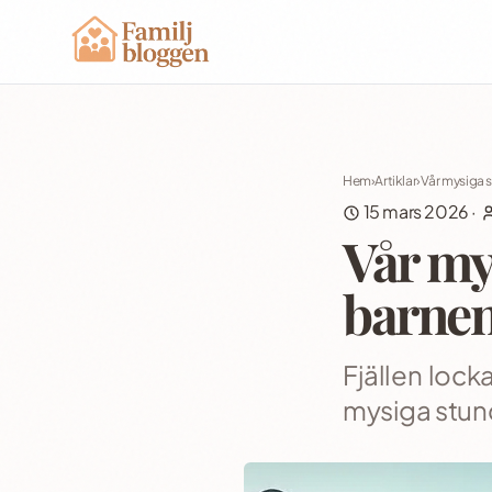
Hem
›
Artiklar
›
Vår mysiga 
15 mars 2026
·
Vår my
barne
Fjällen locka
mysiga stund