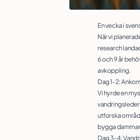
En vecka i svens
När vi planerade 
research landade
6 och 9 år behö
avkoppling.
Dag 1-2: Ankom
Vi hyrde en mys
vandringsleder
utforska område
bygga dammar 
Dag 3-4: Vandr