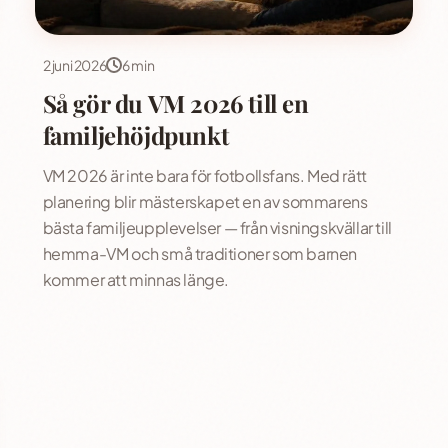
2 juni 2026
6 min
Så gör du VM 2026 till en
familjehöjdpunkt
VM 2026 är inte bara för fotbollsfans. Med rätt
planering blir mästerskapet en av sommarens
bästa familjeupplevelser — från visningskvällar till
hemma-VM och små traditioner som barnen
kommer att minnas länge.