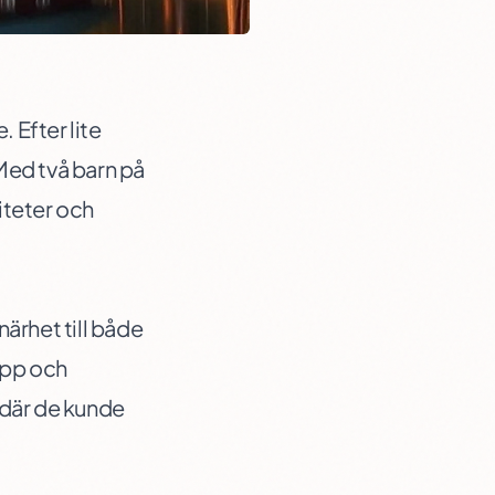
. Efter lite
 Med två barn på
iteter och
ärhet till både
upp och
 där de kunde