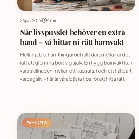
26 juni 2026
4 min
När livspusslet behöver en extra
hand – så hittar ni rätt barnvakt
Mellan jobb, hämtningar och allt däremellan är det
lätt att glömma bort sig själv. En trygg barnvakt kan
vara skillnaden mellan ett kaosartat och ett hållbart
vardagsliv – här är våra bästa tips för att hitta rätt.
FAMILJELIV