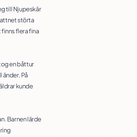
g till Njupeskär
attnet störta
finns flera fina
tog en båttur
l änder. På
räldrar kunde
an. Barnen lärde
kring