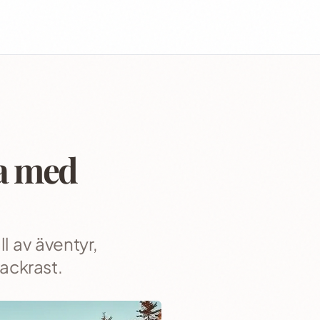
na med
ll av äventyr,
vackrast.