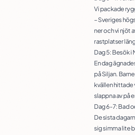
Vi packade rygg
– Sveriges högs
ner och vi njöt 
rastplatser län
Dag 5: Besök i
En dag ägnades 
på Siljan. Barne
kvällen hittade
slappna av på 
Dag 6-7: Bad o
De sista dagarna
sig simma lite b