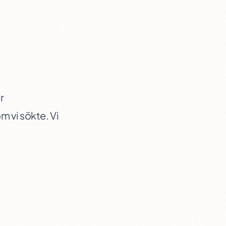
r
m vi sökte. Vi