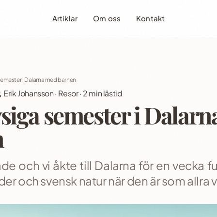
Artiklar
Om oss
Kontakt
semester i Dalarna med barnen
Erik Johansson
·
Resor
·
2
min lästid
siga semester i Dalar
n
de och vi åkte till Dalarna för en vecka fu
er och svensk natur när den är som allra 