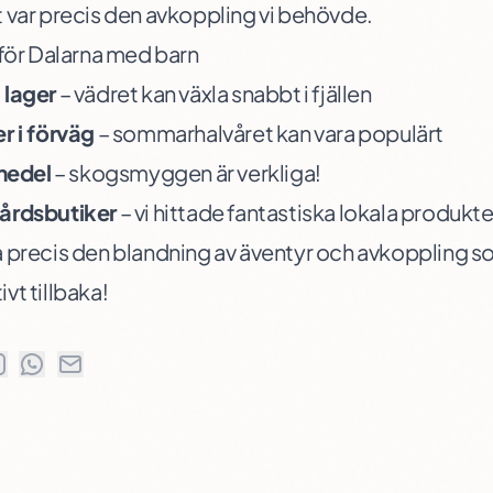
 var precis den avkoppling vi behövde.
 för Dalarna med barn
 lager
– vädret kan växla snabbt i fjällen
r i förväg
– sommarhalvåret kan vara populärt
medel
– skogsmyggen är verkliga!
årdsbutiker
– vi hittade fantastiska lokala produkte
 precis den blandning av äventyr och avkoppling so
vt tillbaka!