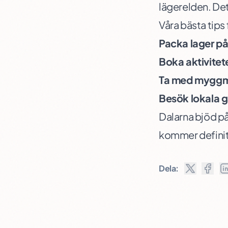
lägerelden. Det
Våra bästa tips
Packa lager på
Boka aktivitete
Ta med mygg
Besök lokala g
Dalarna bjöd på
kommer definiti
Dela: