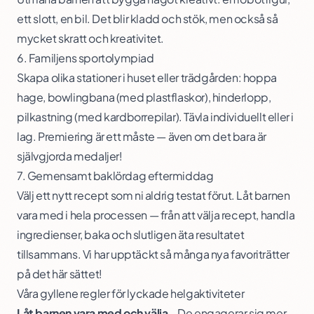
ett slott, en bil. Det blir kladd och stök, men också så
mycket skratt och kreativitet.
6. Familjens sportolympiad
Skapa olika stationer i huset eller trädgården: hoppa
hage, bowlingbana (med plastflaskor), hinderlopp,
pilkastning (med kardborrepilar). Tävla individuellt eller i
lag. Premiering är ett måste — även om det bara är
självgjorda medaljer!
7. Gemensamt baklördag eftermiddag
Välj ett nytt recept som ni aldrig testat förut. Låt barnen
vara med i hela processen — från att välja recept, handla
ingredienser, baka och slutligen äta resultatet
tillsammans. Vi har upptäckt så många nya favoriträtter
på det här sättet!
Våra gyllene regler för lyckade helgaktiviteter
Låt barnen vara med och välja
– De engagerar sig mer