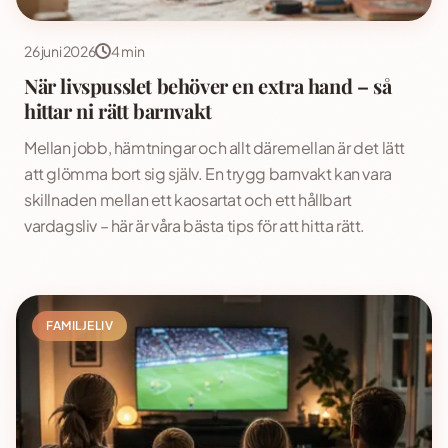
26 juni 2026
4 min
När livspusslet behöver en extra hand – så
hittar ni rätt barnvakt
Mellan jobb, hämtningar och allt däremellan är det lätt
att glömma bort sig själv. En trygg barnvakt kan vara
skillnaden mellan ett kaosartat och ett hållbart
vardagsliv – här är våra bästa tips för att hitta rätt.
FAMILJELIV