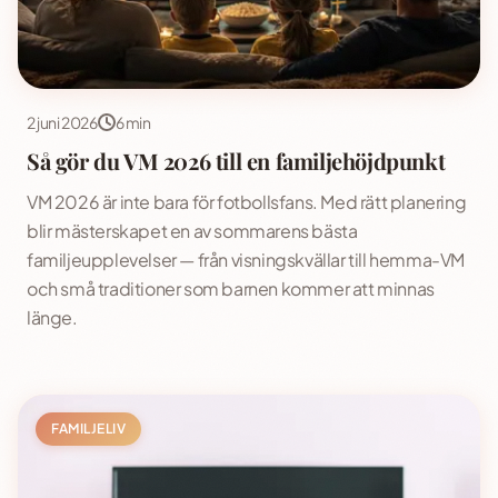
2 juni 2026
6 min
Så gör du VM 2026 till en familjehöjdpunkt
VM 2026 är inte bara för fotbollsfans. Med rätt planering
blir mästerskapet en av sommarens bästa
familjeupplevelser — från visningskvällar till hemma-VM
och små traditioner som barnen kommer att minnas
länge.
FAMILJELIV