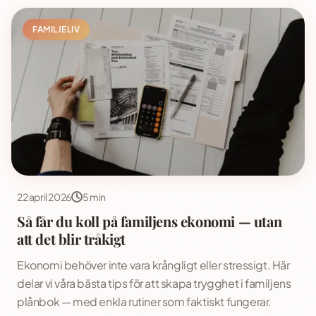
FAMILJELIV
22 april 2026
5 min
Så får du koll på familjens ekonomi — utan
att det blir tråkigt
Ekonomi behöver inte vara krångligt eller stressigt. Här
delar vi våra bästa tips för att skapa trygghet i familjens
plånbok — med enkla rutiner som faktiskt fungerar.