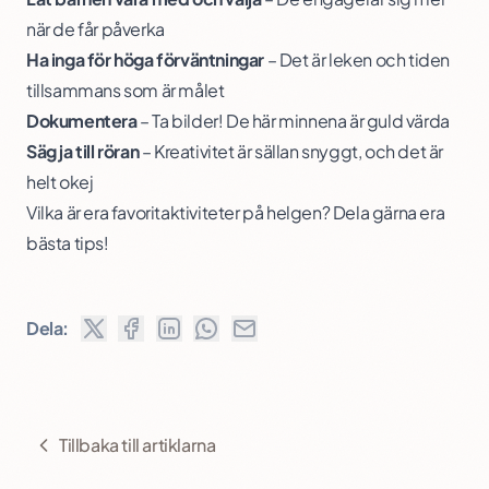
när de får påverka
Ha inga för höga förväntningar
– Det är leken och tiden
tillsammans som är målet
Dokumentera
– Ta bilder! De här minnena är guld värda
Säg ja till röran
– Kreativitet är sällan snyggt, och det är
helt okej
Vilka är era favoritaktiviteter på helgen? Dela gärna era
bästa tips!
Dela:
Tillbaka till artiklarna