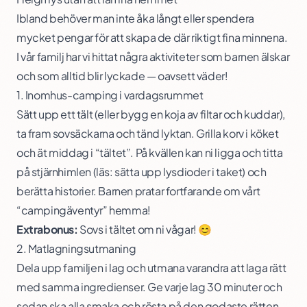
Ibland behöver man inte åka långt eller spendera
mycket pengar för att skapa de där riktigt fina minnena.
I vår familj har vi hittat några aktiviteter som barnen älskar
och som alltid blir lyckade — oavsett väder!
1. Inomhus-camping i vardagsrummet
Sätt upp ett tält (eller bygg en koja av filtar och kuddar),
ta fram sovsäckarna och tänd lyktan. Grilla korv i köket
och ät middag i “tältet”. På kvällen kan ni ligga och titta
på stjärnhimlen (läs: sätta upp lysdioder i taket) och
berätta historier. Barnen pratar fortfarande om vårt
“campingäventyr” hemma!
Extrabonus:
Sovs i tältet om ni vågar! 😊
2. Matlagningsutmaning
Dela upp familjen i lag och utmana varandra att laga rätt
med samma ingredienser. Ge varje lag 30 minuter och
sedan ska alla smaka och rösta på den godaste rätten.