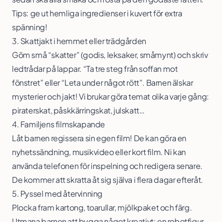
Tips: ge ut hemliga ingredienser i kuvert för extra
spänning!
3. Skattjakt i hemmet eller trädgården
Göm små “skatter” (godis, leksaker, småmynt) och skriv
ledtrådar på lappar. “Ta tre steg från soffan mot
fönstret” eller “Leta under något rött”. Barnen älskar
mysterier och jakt! Vi brukar göra temat olika varje gång:
piraterskat, påskkärringskat, julskatt…
4. Familjens filmskapande
Låt barnen regissera sin egen film! De kan göra en
nyhetssändning, musikvideo eller kort film. Ni kan
använda telefonen för inspelning och redigera senare.
De kommer att skratta åt sig själva i flera dagar efteråt.
5. Pyssel med återvinning
Plocka fram kartong, toarullar, mjölkpaket och färg.
Utmana barnen att bygga något kreativt: en robotfigur,