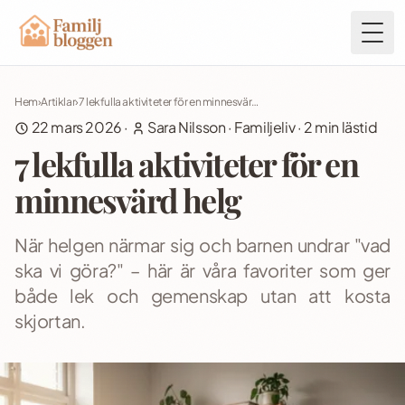
Togg
Hem
›
Artiklar
›
7 lekfulla aktiviteter för en minnesvärd helg
22 mars 2026
·
Sara Nilsson
·
Familjeliv
·
2
min lästid
7 lekfulla aktiviteter för en
minnesvärd helg
När helgen närmar sig och barnen undrar "vad
ska vi göra?" – här är våra favoriter som ger
både lek och gemenskap utan att kosta
skjortan.