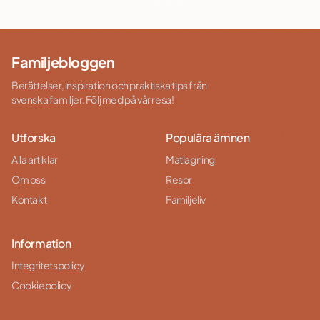
Familjebloggen
Berättelser, inspiration och praktiska tips från
svenska familjer. Följ med på vår resa!
Utforska
Populära ämnen
Alla artiklar
Matlagning
Om oss
Resor
Kontakt
Familjeliv
Information
Integritetspolicy
Cookiepolicy